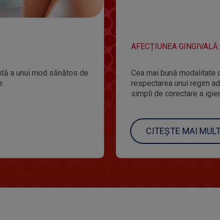
AFECȚIUNEA GINGIVALĂ:
antă a unui mod sănătos de
Cea mai bună modalitate d
e.
respectarea unui regim adec
simpli de corectare a igien
CITEȘTE MAI MUL