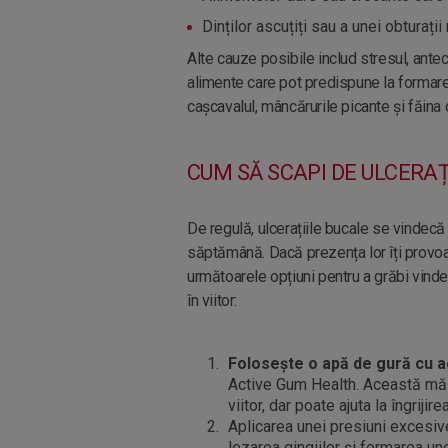
Dinților ascuțiți sau a unei obturații
Alte cauze posibile includ stresul, ant
alimente care pot predispune la formarea
caşcavalul, mâncărurile picante și făina 
CUM SĂ SCAPI DE ULCERAȚ
De regulă, ulcerațiile bucale se vindecă
săptămână. Dacă prezența lor îți provoac
următoarele opțiuni pentru a grăbi vindec
în viitor:
Folosește o apă de gură cu a
Active Gum Health. Această măsur
viitor, dar poate ajuta la îngriji
Aplicarea unei presiuni excesive
lezarea gingiilor și formarea un