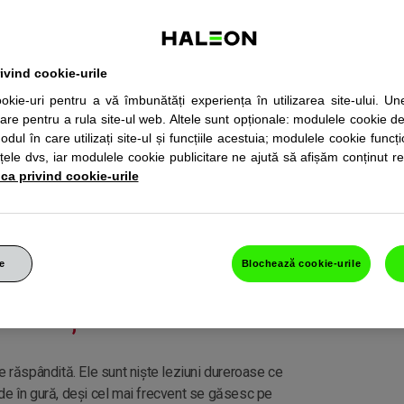
rivind cookie-urile
ookie-uri pentru a vă îmbunătăți experiența în utilizarea site-ului. Un
are pentru a rula site-ul web. Altele sunt opționale: modulele cookie 
dul în care utilizați site-ul și funcțiile acestuia; modulele cookie funcți
țele dvs, iar modulele cookie publicitare ne ajută să afișăm conținut r
ica privind cookie-urile
e
Blochează cookie-urile
CERAȚIILE BUCALE
e răspândită. Ele sunt niște leziuni dureroase ce
de în gură, deși cel mai frecvent se găsesc pe