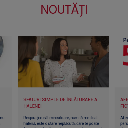
NOUTĂȚI
SFATURI SIMPLE DE ÎNLĂTURARE A
AFE
HALENEI
FIC
 nu
Respirația urât mirositoare, numită medical
Afec
a
halenă, este o stare neplăcută, care te poate
pers