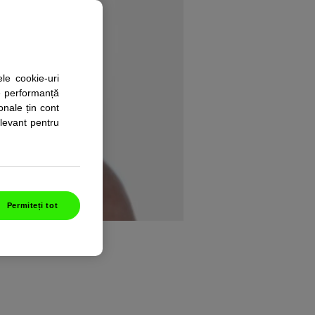
ele cookie-uri
de performanță
onale țin cont
elevant pentru
Permiteți tot