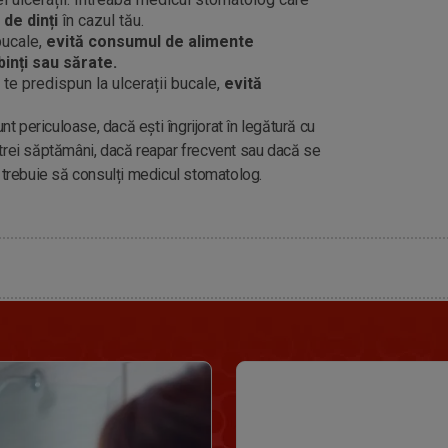
 de dinți
în cazul tău.
bucale,
evită consumul de alimente
binți sau sărate.
te predispun la ulcerații bucale,
evită
nt periculoase, dacă ești îngrijorat în legătură cu
trei săptămâni, dacă reapar frecvent sau dacă se
, trebuie să consulți medicul stomatolog.