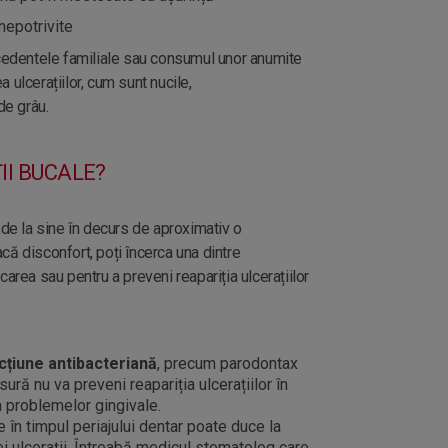
 nepotrivite
ecedentele familiale sau consumul unor anumite
 ulcerațiilor, cum sunt nucile,
de grâu.
II BUCALE?
 de la sine în decurs de aproximativ o
ă disconfort, poți încerca una dintre
area sau pentru a preveni reapariția ulcerațiilor
cțiune antibacteriană
, precum parodontax
ă nu va preveni reapariția ulcerațiilor în
rea problemelor gingivale.
 în timpul periajului dentar poate duce la
ei ulcerații. Întreabă medicul stomatolog care