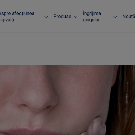
spre afecțiunea
Îngrijirea
Produse
Noută
ngivală
gingiilor