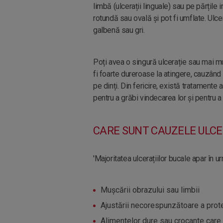
limbă (ulcerații linguale) sau pe părțile 
rotundă sau ovală și pot fi umflate. Ulcer
galbenă sau gri.
Poți avea o singură ulcerație sau mai mu
fi foarte dureroase la atingere, cauzând
pe dinți. Din fericire, există tratamente 
pentru a grăbi vindecarea lor și pentru a 
CARE SUNT CAUZELE ULCE
'Majoritatea ulcerațiilor bucale apar în 
Mușcării obrazului sau limbii
Ajustării necorespunzătoare a prot
Alimentelor dure sau crocante care 