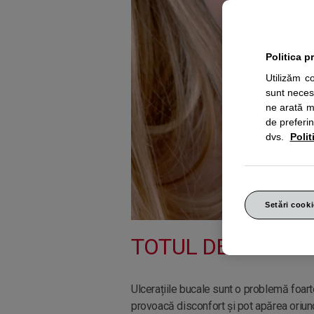
Politica p
Utilizăm c
sunt neces
ne arată mo
de preferin
dvs.
Polit
Setări cooki
TOTUL DESPRE UL
Ulcerațiile bucale sunt o problemă foart
provoacă disconfort și pot apărea oriun