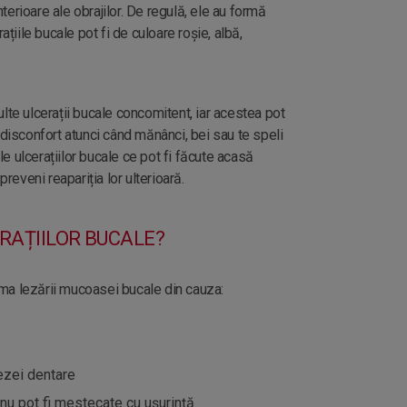
interioare ale obrajilor. De regulă, ele au formă
ațiile bucale pot fi de culoare roșie, albă,
lte ulcerații bucale concomitent, iar acestea pot
 disconfort atunci când mănânci, bei sau te speli
ale ulcerațiilor bucale ce pot fi făcute acasă
preveni reapariția lor ulterioară.
RAȚIILOR BUCALE?
urma lezării mucoasei bucale din cauza:
ezei dentare
nu pot fi mestecate cu ușurință