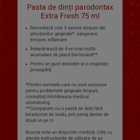
Pasta de dinți parodontax
Extra Fresh 75 ml
Remediază cele 3 semne timpurii ale
afecțiunilor gingivale*: sângerare,
înroșire, inflamare.
Îndepărtează de 4 ori mai multă
acumulare de placă bacteriană**.
Pentru un gust deosebit și o respirație
proaspătă.
*Pentru semnele care nu sunt exclusive
pentru problemele gingivale timpurii,
consultați întotdeauna medicul
stomatolog.
**Comparativ cu o pastă de dinți fără
bicarbonat de sodiu, prin periaj dentar de
două ori pe zi.
Acesta este un dispozitiv medical. Citiți cu
atenție instrucțiunile de utilizare de pe