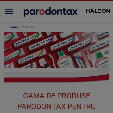
Evaluează sănătatea gingiilor
Home
/
Produse
Despre afecțiunea gingivală
Produse
Îngrijirea gingiilor
GAMA DE PRODUSE
Noutăți
PARODONTAX PENTRU