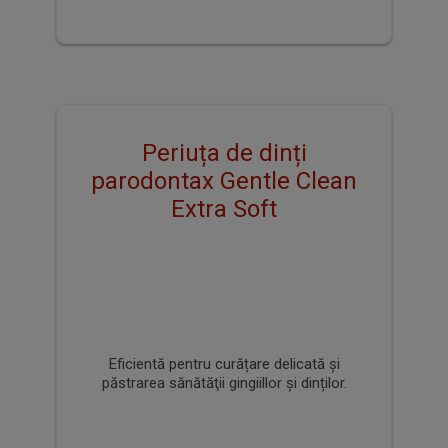
Periuța de dinți
parodontax Gums & Teeth
Extra Soft
Eficientă în protejarea şi păstrarea sănătăţii
gingiillor și dinților.