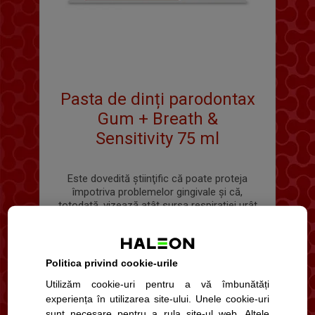
Pasta de dinți parodontax
Gum + Breath &
Sensitivity 75 ml
Este dovedită ştiinţific că poate proteja
împotriva problemelor gingivale și că,
totodată, vizează atât sursa respiraţiei urât
mirositoare, cât şi sensibilitatea dentară ce
pot fi cauzate de acestea.
Politica privind cookie-urile
Utilizăm cookie-uri pentru a vă îmbunătăți
experiența în utilizarea site-ului. Unele cookie-uri
sunt necesare pentru a rula site-ul web. Altele