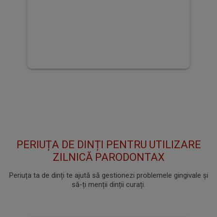
Apa de gură parodontax
Active Gum Health Herbal
Mint 500 ml
Foloseşte în rutina zilnică de îngrijire orală
pentru a ajuta la menţinerea gingiilor
sănătoase şi dinţilor puternici.