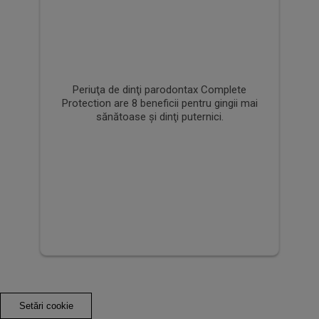
Periuța de dinți
parodontax Interdental
Extra Soft
Curăţare eficientă pentru gingii sănătoase
şi dinţi puternici.
Setări cookie