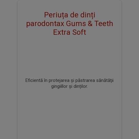
PERIUȚA DE DINȚI PENTRU UTILIZARE
ZILNICĂ PARODONTAX
Periuța ta de dinți te ajută să gestionezi problemele gingivale și
să-ți menții dinții curați.