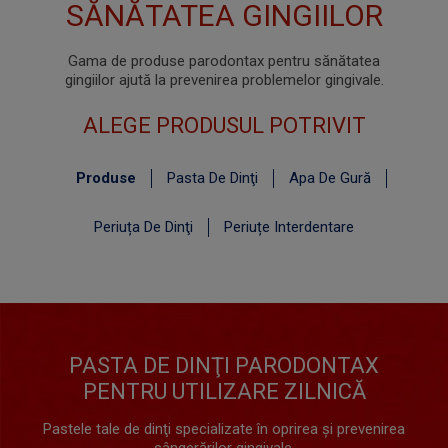
SĂNĂTATEA GINGIILOR
CUMPĂRĂ ACUM
Gama de produse parodontax pentru sănătatea
gingiilor ajută la prevenirea problemelor gingivale.
ALEGE PRODUSUL POTRIVIT
Produse
Pasta De Dinţi
Apa De Gură
Periuța De Dinţi
Periuțe Interdentare
PASTA DE DINŢI PARODONTAX
PENTRU UTILIZARE ZILNICĂ
Pastele tale de dinţi specializate în oprirea şi prevenirea