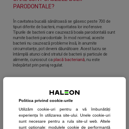
PARODONTALE?
În cavitatea bucală sănătoasă se găsesc peste 700 de
tipuri diferite de bacterii, majoritatea lor inofensive.
Tipurile de bacterii care cauzează boala parodontală sunt
numite bacterii parodontale. În mod normal, aceste
bacterii nu cauzează probleme însă, în anumite
circumstanțe, pot deveni dăunătoare. Acest lucru se
întâmplă atunci când stratul de bacterii și particule de
alimente, cunoscut ca
placă bacteriană
, nu este
îndepărtat prin periaj regulat.
Dacă placa bacteriană este lăsată să se acumuleze, ea
formează un substrat favorabil pentru înmulțirea
bacteriilor parodontale. În consecință, se formează niște
produse secundare dăunătoare, care declanșează
Politica privind cookie-urile
răspunsul inflamator al organismului, provocând
inflamația gingiilor. Fără tratament, boala parodontală se
Utilizăm cookie-uri pentru a vă îmbunătăți
poate agrava, pe măsură ce placa bacteriană devine dură,
experiența în utilizarea site-ului. Unele cookie-uri
formând tartru, un strat de depuneri dure care nu poate fi
sunt necesare pentru a rula site-ul web. Altele
îndepărtat prin periaj obișnuit.
sunt opționale: modulele cookie de performanță