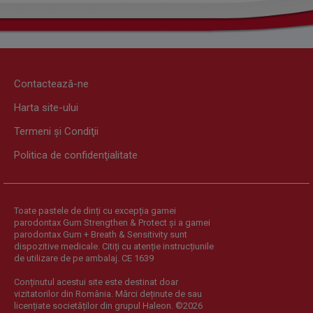
Contactează-ne
Harta site-ului
Termeni şi Condiţii
Politica de confidenţialitate
Toate pastele de dinți cu excepția gamei
parodontax Gum Strengthen & Protect și a gamei
parodontax Gum + Breath & Sensitivity sunt
dispozitive medicale. Citiți cu atenție instrucțiunile
de utilizare de pe ambalaj. CE 1639
Conținutul acestui site este destinat doar
vizitatorilor din România. Mărci deținute de sau
licențiate societăților din grupul Haleon. ©2026