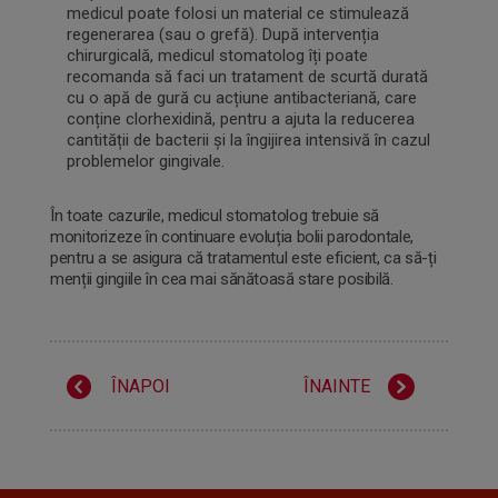
medicul poate folosi un material ce stimulează
regenerarea (sau o grefă). După intervenția
chirurgicală, medicul stomatolog îți poate
recomanda să faci un tratament de scurtă durată
cu o apă de gură cu acțiune antibacteriană, care
conține clorhexidină, pentru a ajuta la reducerea
cantității de bacterii și la îngijirea intensivă în cazul
problemelor gingivale.
În toate cazurile, medicul stomatolog trebuie să
monitorizeze în continuare evoluția bolii parodontale,
pentru a se asigura că tratamentul este eficient, ca să-ți
menții gingiile în cea mai sănătoasă stare posibilă.
ÎNAPOI
ÎNAINTE