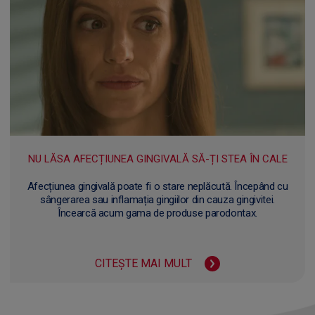
NU LĂSA AFECȚIUNEA GINGIVALĂ SĂ-ȚI STEA ÎN CALE
Afecțiunea gingivală poate fi o stare neplăcută. Începând cu
sângerarea sau inflamația gingiilor din cauza gingivitei.
Încearcă acum gama de produse parodontax.
CITEȘTE MAI MULT