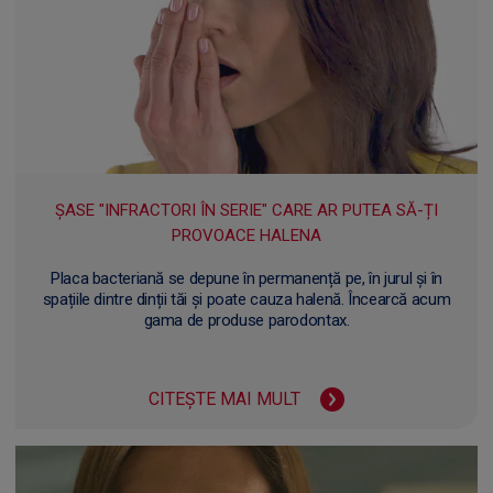
ȘASE "INFRACTORI ÎN SERIE" CARE AR PUTEA SĂ-ȚI
PROVOACE HALENA
Placa bacteriană se depune în permanență pe, în jurul și în
spațiile dintre dinții tăi și poate cauza halenă. Încearcă acum
gama de produse parodontax.
CITEȘTE MAI MULT