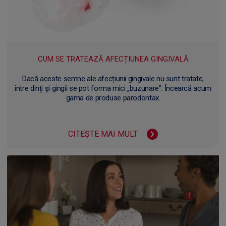
CUM SE TRATEAZĂ AFECȚIUNEA GINGIVALĂ
Dacă aceste semne ale afecțiunii gingivale nu sunt tratate,
între dinți și gingii se pot forma mici „buzunare”. Încearcă acum
gama de produse parodontax.
CITEȘTE MAI MULT