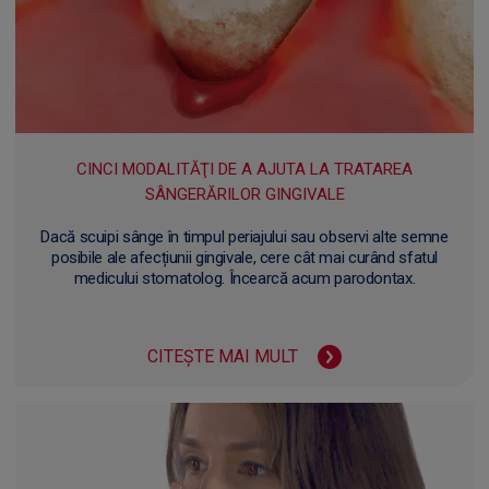
CINCI MODALITĂŢI DE A AJUTA LA TRATAREA
SÂNGERĂRILOR GINGIVALE
Dacă scuipi sânge în timpul periajului sau observi alte semne
posibile ale afecțiunii gingivale, cere cât mai curând sfatul
medicului stomatolog. Încearcă acum parodontax.
CITEȘTE MAI MULT