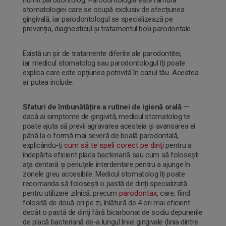
stomatologiei care se ocupă exclusiv de afecțiunea
gingivală, iar parodontologul se specializează pe
prevenția, diagnosticul și tratamentul bolii parodontale.
Există un șir de tratamente diferite ale parodontitei,
iar medicul stomatolog sau parodontologul îți poate
explica care este opțiunea potrivită în cazul tău. Acestea
ar putea include:
Sfaturi de îmbunătățire a rutinei de igienă orală
—
dacă ai simptome de gingivită, medicul stomatolog te
poate ajuta să previi agravarea acesteia și avansarea ei
până la o formă mai severă de boală parodontală,
explicându-ți
cum să te speli corect pe dinți
pentru a
îndepărta eficient placa bacteriană sau cum să folosești
ața dentară și periuțele interdentare pentru a ajunge în
zonele greu accesibile. Medicul stomatolog îți poate
recomanda să folosești o pastă de dinți specializată
pentru utilizare zilnică, precum
parodontax
, care, fiind
folosită de două ori pe zi, înlătură de 4 ori mai eficient
decât o pastă de dinți fără bicarbonat de sodiu depunerile
de placă bacteriană de-a lungul liniei gingivale (linia dintre