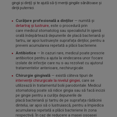
gingii și dinți) și te ajută să-ți menții gingiile sănătoase și
dinții puternici.
Curățare profesională a dinților
— numită și
detartraj și lustruire
, este o procedură prin
care medicul stomatolog sau specialistul în igienă
orală îndepărtează depunerile de placă bacteriană și
tartru, iar apoi lustruiește suprafața dinților, pentru a
preveni acumularea repetată a plăcii bacteriene.
Antibiotice
— în cazuri rare, medicul poate prescrie
antibiotice pentru a ajuta la vindecarea unor focare
izolate de infecție care nu s-au rezolvat cu ajutorul
tratamentelor anterioare, nechirurgicale.
Chirurgie gingivală
— există câteva tipuri de
intervenții chirurgicale la nivelul gingiei
, care se
utilizează în tratamentul bolii parodontale. Medicul
stomatolog poate să ridice gingia sau să facă incizii
pe gingie pentru a curăța depunerile de
placă bacteriană și tartru de pe suprafața rădăcinii
dintelui, iar apoi să o lustruiască, pentru a împiedica
acumularea repetată a plăcii bacteriene în zona
respectivă. În caz de reducere a masei osoasei