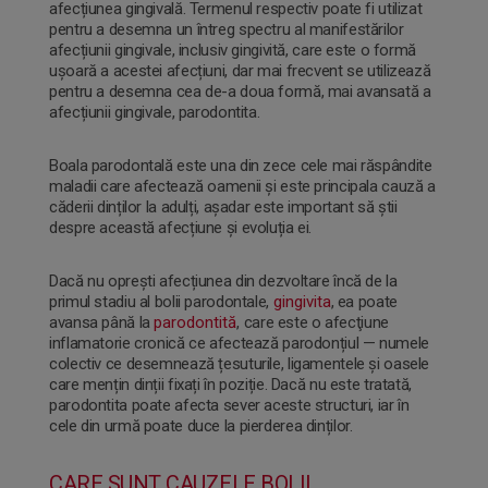
afecțiunea gingivală. Termenul respectiv poate fi utilizat
pentru a desemna un întreg spectru al manifestărilor
afecțiunii gingivale, inclusiv gingivită, care este o formă
CUMPĂRĂ ACUM
ușoară a acestei afecțiuni, dar mai frecvent se utilizează
pentru a desemna cea de-a doua formă, mai avansată a
afecțiunii gingivale, parodontita.
Boala parodontală este una din zece cele mai răspândite
maladii care afectează oamenii și este principala cauză a
căderii dinților la adulți, așadar este important să știi
despre această afecțiune și evoluția ei.
Dacă nu oprești afecțiunea din dezvoltare încă de la
primul stadiu al bolii parodontale,
gingivita
, ea poate
avansa până la
parodontită
, care este o afecţiune
inflamatorie cronică ce afectează parodonțiul — numele
colectiv ce desemnează țesuturile, ligamentele și oasele
care mențin dinții fixați în poziție. Dacă nu este tratată,
parodontita poate afecta sever aceste structuri, iar în
cele din urmă poate duce la pierderea dinților.
CARE SUNT CAUZELE BOLII