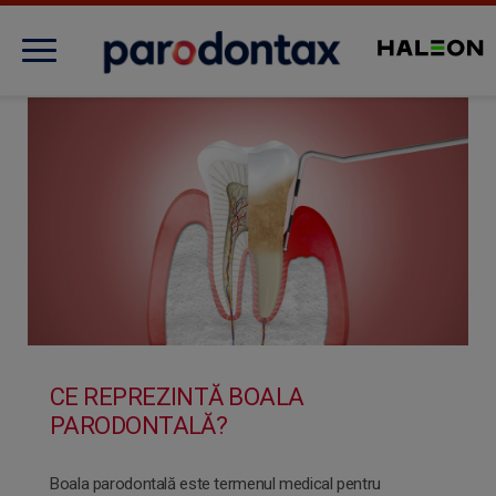
Evaluează sănătatea gingiilor
Despre afecțiunea gingivală
Produse
Îngrijirea gingiilor
CE REPREZINTĂ BOALA
PARODONTALĂ?
Noutăți
Boala parodontală este termenul medical pentru