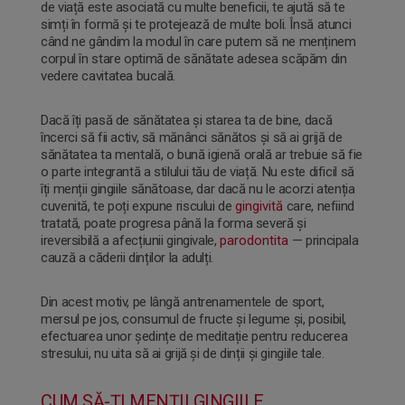
de viață este asociată cu multe beneficii, te ajută să te
simți în formă și te protejează de multe boli. Însă atunci
când ne gândim la modul în care putem să ne menținem
CUMPĂRĂ ACUM
corpul în stare optimă de sănătate adesea scăpăm din
vedere cavitatea bucală.
Dacă îți pasă de sănătatea și starea ta de bine, dacă
încerci să fii activ, să mănânci sănătos și să ai grijă de
sănătatea ta mentală, o bună igienă orală ar trebuie să fie
o parte integrantă a stilului tău de viață. Nu este dificil să
îți menții gingiile sănătoase, dar dacă nu le acorzi atenția
cuvenită, te poți expune riscului de
gingivită
care, nefiind
tratată, poate progresa până la forma severă și
ireversibilă a afecțiunii gingivale,
parodontita
— principala
cauză a căderii dinților la adulți.
Din acest motiv, pe lângă antrenamentele de sport,
mersul pe jos, consumul de fructe și legume și, posibil,
efectuarea unor ședințe de meditație pentru reducerea
stresului, nu uita să ai grijă și de dinții și gingiile tale.
CUM SĂ-ȚI MENȚII GINGIILE