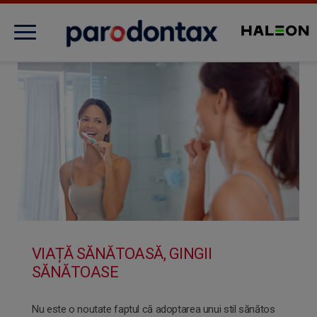
Evaluează sănătatea gingiilor
Despre afecțiunea gingivală
Produse
Îngrijirea gingiilor
VIAȚĂ SĂNĂTOASĂ, GINGII
SĂNĂTOASE
Noutăți
Nu este o noutate faptul că adoptarea unui stil sănătos