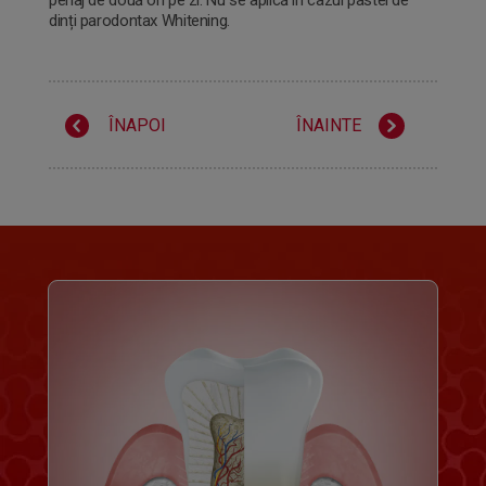
dinți parodontax Whitening.
ÎNAPOI
ÎNAINTE