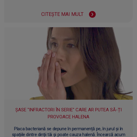
CITEȘTE MAI MULT
ȘASE "INFRACTORI ÎN SERIE" CARE AR PUTEA SĂ-ȚI
PROVOACE HALENA
Placa bacteriană se depune în permanență pe, în jurul și în
spațiile dintre dinții tăi și poate cauza halenă. Încearcă acum