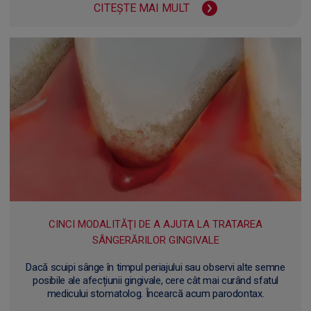
CITEȘTE MAI MULT
CINCI MODALITĂŢI DE A AJUTA LA TRATAREA
SÂNGERĂRILOR GINGIVALE
Dacă scuipi sânge în timpul periajului sau observi alte semne
posibile ale afecțiunii gingivale, cere cât mai curând sfatul
medicului stomatolog. Încearcă acum parodontax.