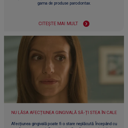
gama de produse parodontax.
CITEȘTE MAI MULT
NU LĂSA AFECȚIUNEA GINGIVALĂ SĂ-ȚI STEA ÎN CALE
Afecțiunea gingivală poate fi o stare neplăcută. Începând cu