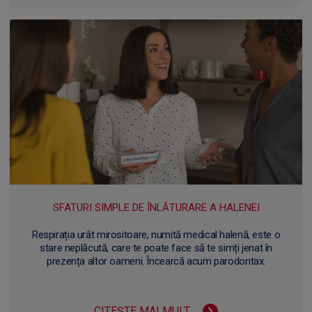
SFATURI SIMPLE DE ÎNLĂTURARE A HALENEI
Respirația urât mirositoare, numită medical halenă, este o
stare neplăcută, care te poate face să te simți jenat în
prezența altor oameni. Încearcă acum parodontax.
CITEȘTE MAI MULT