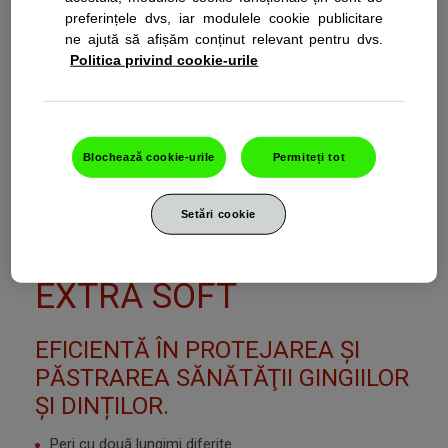
preferințele dvs, iar modulele cookie publicitare
ne ajută să afișăm conținut relevant pentru dvs.
CUMPĂRĂ ACUM
Politica privind cookie-urile
PERIUȚA DE DINȚI
Blochează cookie-urile
Permiteți tot
PARODONTAX GUMS &
Setări cookie
TEETH DUOPACK
EXTRA SOFT
EFICIENTĂ ÎN PROTEJAREA ŞI
PĂSTRAREA SĂNĂTĂŢII GINGIILOR
ȘI DINȚILOR.
Peri cu două lungimi diferite