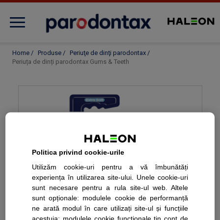
Evaluează sănătatea gingiilor
Home
/
Produse
/
Periuţe de dinţi parodontax
/
Periuța de dinți parodontax Gums & Teeth
Despre afecțiunea gingivală
Produse
Politica privind cookie-urile
Îngrijirea gingiilor
Utilizăm cookie-uri pentru a vă îmbunătăți
experiența în utilizarea site-ului. Unele cookie-uri
sunt necesare pentru a rula site-ul web. Altele
Noutăți
sunt opționale: modulele cookie de performanță
ne arată modul în care utilizați site-ul și funcțiile
acestuia; modulele cookie funcționale țin cont de